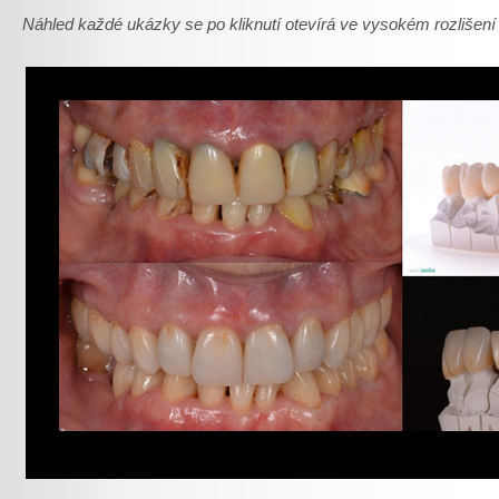
Náhled každé ukázky se po kliknutí otevírá ve vysokém rozlišení