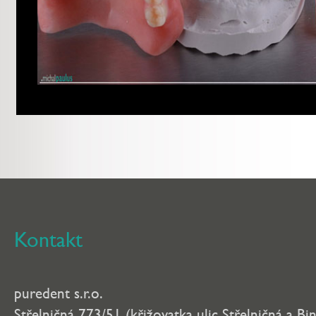
Kontakt
puredent s.r.o.
Střelničná 773/51 (křižovatka ulic Střelničná a Bi