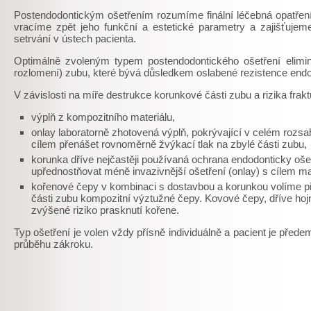
Postendodontickým ošetřením rozumíme finální léčebná opatřen
vracíme zpět jeho funkční a estetické parametry a zajišťuje
setrvání v ústech pacienta.
Optimálně zvoleným typem postendodontického ošetření elimin
rozlomení) zubu, které bývá důsledkem oslabené rezistence end
V závislosti na míře destrukce korunkové části zubu a rizika frakt
výplň z kompozitního materiálu,
onlay laboratorně zhotovená výplň, pokrývající v celém rozs
cílem přenášet rovnoměrně žvýkací tlak na zbylé části zubu,
korunka dříve nejčastěji používaná ochrana endodonticky o
upřednostňovat méně invazivnější ošetření (onlay) s cílem max
kořenové čepy v kombinaci s dostavbou a korunkou volíme př
části zubu kompozitní výztužné čepy. Kovové čepy, dříve ho
zvýšené riziko prasknutí kořene.
Typ ošetření je volen vždy přísně individuálně a pacient je př
průběhu zákroku.